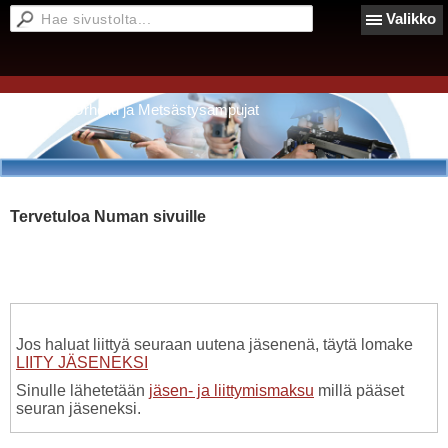
Valikko
Nilsiän Urheilu ja Metsästysampujat
Tervetuloa Numan sivuille
Jos haluat liittyä seuraan uutena jäsenenä, täytä lomake
LIITY JÄSENEKSI
Sinulle lähetetään
jäsen- ja liittymismaksu
millä pääset
seuran jäseneksi.