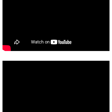
YouTube-videon näyttäminen ei onnistunut. Tarkista
markkinointievästeiden hyväksyminen ja selaimen
yksityisyysasetukset.
YouTube-videon näyttäminen ei onnistunut. Tarkista
markkinointievästeiden hyväksyminen ja selaimen
yksityisyysasetukset.