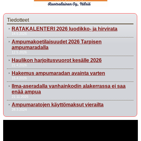
Tiedotteet
RATAKALENTERI 2026 luodikko- ja hirvirata
14.5.2026
Ampumakoetilaisuudet 2026 Tarpisen
ampumaradalla
12.5.2026
Haulikon harjoitusvuorot kesälle 2026
21.4.2026
Hakemus ampumaradan avainta varten
15.4.2026
Ilma-aseradalla vanhainkodin alakerrassa ei saa
enää ampua
21.11.2025
Ampumaratojen käyttömaksut vierailta
28.3.2024