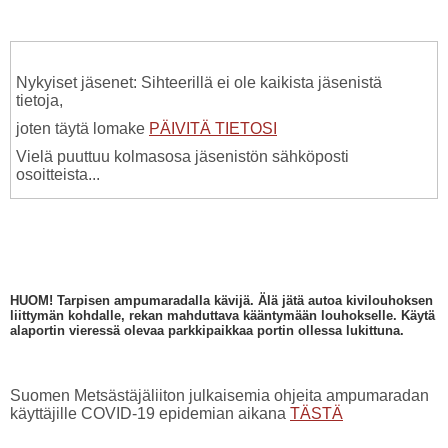
Nykyiset jäsenet: Sihteerillä ei ole kaikista jäsenistä
tietoja,
joten täytä lomake
PÄIVITÄ TIETOSI
Vielä puuttuu kolmasosa jäsenistön sähköposti
osoitteista...
HUOM! Tarpisen ampumaradalla kävijä. Älä jätä autoa kivilouhoksen
liittymän kohdalle, rekan mahduttava kääntymään louhokselle. Käytä
alaportin vieressä olevaa parkkipaikkaa portin ollessa lukittuna.
Suomen Metsästäjäliiton julkaisemia ohjeita ampumaradan
käyttäjille COVID-19 epidemian aikana
TÄSTÄ